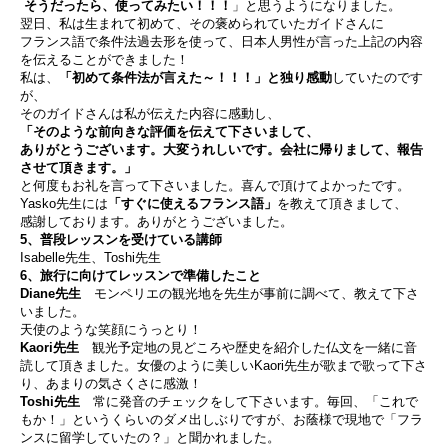
そうだったら、使ってみたい！！！
」と思うようになりました。
翌日、私は生まれて初めて、その褒められていたガイドさんに
フランス語で条件法過去形を使って、日本人男性が言った上記の内容
を伝えることができました！
私は、
「初めて条件法が言えた～！！！」と独り感動
していたのです
が、
そのガイドさんは私が伝えた内容に感動し、
「そのような前向きな評価を伝えて下さいまして、
ありがとうございます。大変うれしいです。会社に帰りまして、報告
させて頂きます。」
と何度もお礼を言って下さいました。喜んで頂けてよかったです。
Yasko先生には
「すぐに使えるフランス語」
を教えて頂きまして、
感謝しております。ありがとうございました。
5、普段レッスンを受けている講師
Isabelle先生、Toshi先生
6、旅行に向けてレッスンで準備したこと
Diane先生
モンペリエの観光地を先生が事前に調べて、教えて下さ
いました。
天使のような笑顔にうっとり！
Kaori先生
観光予定地の見どころや歴史を紹介した仏文を一緒に音
読して頂きました。女優のように美しいKaori先生が歌まで歌って下さ
り、あまりの気さくさに感激！
Toshi先生
常に発音のチェックをして下さいます。毎回、「これで
もか！」というくらいのダメ出しぶりですが、お蔭様で現地で「フラ
ンスに留学していたの？」と聞かれました。