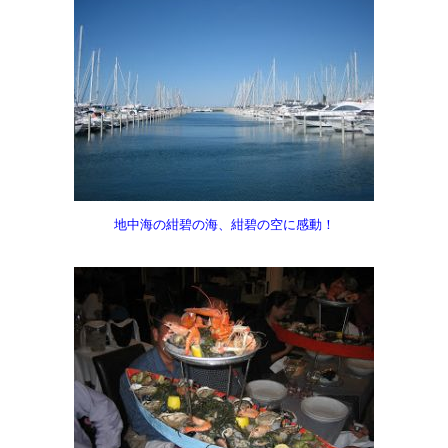
地中海の紺碧の海、紺碧の空に感動！