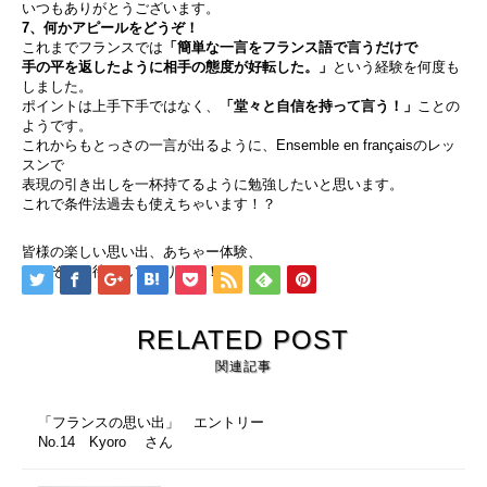
いつもありがとうございます。
7、何かアピールをどうぞ！
これまでフランスでは
「簡単な一言をフランス語で言うだけで
手の平を返したように相手の態度が好転した。」
という経験を何度も
しました。
ポイントは上手下手ではなく、
「堂々と自信を持って言う！」
ことの
ようです。
これからもとっさの一言が出るように、Ensemble en françaisのレッ
スンで
表現の引き出しを一杯持てるように勉強したいと思います。
これで条件法過去も使えちゃいます！？
皆様の楽しい思い出、あちゃー体験、
ぞくぞくお待ちしております！
RELATED POST
関連記事
「フランスの思い出」 エントリー
No.14 Kyoro さん