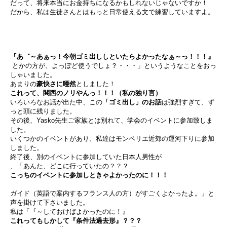
だって、将来本当にお金持ちになるかもしれないじゃないですか！
だから、私は生徒さんとはもっと日常使える文で練習していますよ。
『あ゛～あぁっ！今朝ゴミ出ししといたらよかったなぁ～っ！！！』
とかの方が、よっぽど使うでしょ？・・・」というようなことをおっ
しゃいました。
あまりの
豪快さに唖然
としました！
これって、関西のノリやんっ！！！（私の独り言）
いろいろなお話が出た中、この
「ゴミ出し」のお話
は強烈すぎて、ず
っと頭に残りました。
その後、Yasko先生ご家族とは別れて、学会のイベントに参加致しま
した。
いくつかのイベントがあり、私達はモンペリエ近郊の運河下りに参加
しました。
終了後、別のイベントに参加していた日本人男性が
、「あんた、どこに行っていたの？？？
こっちのイベントに参加しときゃよかったのに！！！
ガイド（英語で案内するフランス人の方）がすごくよかったよ。」と
声を掛けて下さいました。
私は「『～しておけばよかったのに！』
これってもしかして『条件法過去形』？？？