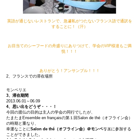
英語が通じないレストランで、急遽私がつたないフランス語で通訳を
することに！（汗）
お目当てのシーフードの舟盛りにありつけて、学会のVIP様達もご満
悦！！！
ありがとう！アンサンブル！！！
2、フランスでの滞在場所
モンペリエ
3、滞在期間
2013.06.01～06.09
4、思い出をどうぞ・・・！
今回の渡仏の目的は主人の学会の同行でしたが、
たまたまEnsemble en françaisの第１回Salon de thé（オフライン会）
の時期と重なり、
幸運なことに
Salon de thé（オフライン会）＠モンペリエ
に参加する
ことができました。