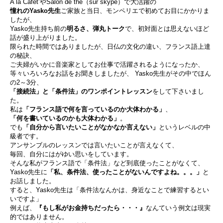
A la Cafet’やSalon de thé（sur skype）で大活躍の
憧れのYasko先生
ご家族と当日、モンペリエで初めてお目にかかりま
したが、
Yasko先生持ち前の
明るさ、弾丸トーク
で、初対面とは思えないほど
話が盛り上がりました。
限られた時間ではありましたが、日仏の文化の違い、フランス語上達
の秘訣、
ご夫婦がいかに音楽家としてお仕事で活躍されるようになったか、
等々いろいろなお話をお聞きしましたが、 Yasko先生がその中でほん
の2～3分、
「接続法」と「条件法」のワンポイントレッスン
をして下さいまし
た。
私は
「フランス語で何を言っているのか大体わかる」
、
「何を書いているのかも大体わかる」
。
でも
「自分から言いたいことがなかなか言えない」
というレベルの中
級者です。
アンサンブルのレッスンでは言いたいことが言えなくて、
毎回、自分にはがゆい思いをしています。
そんな私がフランス語で「条件法」など到底使ったことがなくて、
Yasko先生に
「私、条件法、使ったことがないんですよね。。。」
と
お話しました。
すると、Yasko先生は「条件法なんかは、身近なことで練習するとい
いですよ」
例えば、
『もし私がお金持ちだったら・・・』
なんていう例文は現実
的ではありません。