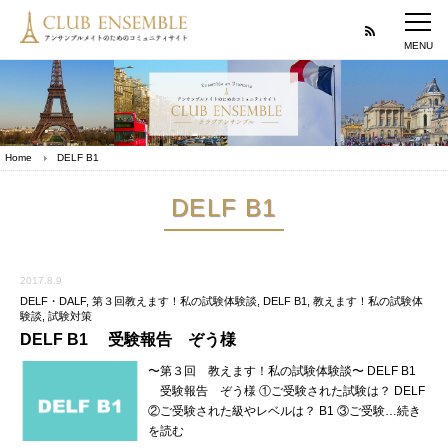
Home
DELF B1
DELF B1
2017.8.9
DELF・DALF
,
第３回教えます！私の試験体験談
,
DELF B1
,
教えます！私の試験体
験談
,
試験対策
DELF B1 受験報告 ぞう様
〜第３回 教えます！私の試験体験談〜 DELF B1
受験報告 ぞう様 ①ご受験された試験は？ DELF
②ご受験された級やレベルは？ B1 ③ご受験…続き
を読む