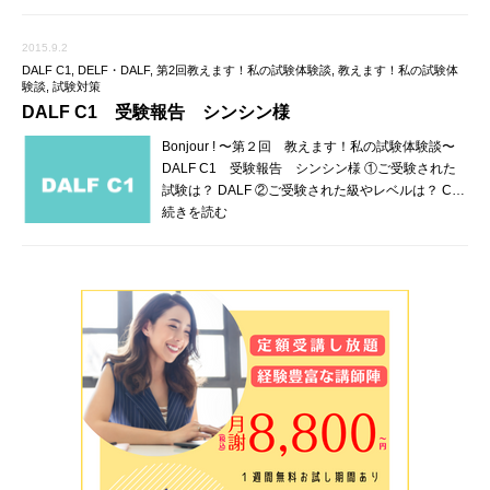
2015.9.2
DALF C1
,
DELF・DALF
,
第2回教えます！私の試験体験談
,
教えます！私の試験体
験談
,
試験対策
DALF C1 受験報告 シンシン様
Bonjour ! 〜第２回 教えます！私の試験体験談〜
DALF C1 受験報告 シンシン様 ①ご受験された
試験は？ DALF ②ご受験された級やレベルは？ C…
続きを読む