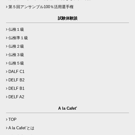
第５回アンサンブル100％活用選手権
試験体験談
仏検１級
仏検準１級
仏検２級
仏検３級
仏検５級
DALF C1
DELF B2
DELF B1
DELF A2
A la Cafet’
TOP
A la Cafet’とは