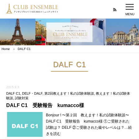
Home
DALF C1
DALF C1
2015.9.3
DALF C1
,
DELF・DALF
,
第2回教えます！私の試験体験談
,
教えます！私の試験体
験談
,
試験対策
DALF C1 受験報告 kumacco様
Bonjour ! 〜第２回 教えます！私の試験体験談〜
DALF C1 受験報告 kumacco様 ①ご受験された
試験は？ DELF ②ご受験された級やレベルは？…続
きを読む