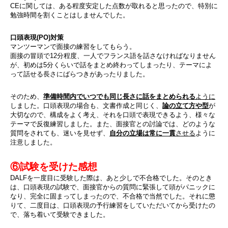
CEに関しては、ある程度安定した点数が取れると思ったので、特別に
勉強時間を割くことはしませんでした。
口頭表現(PO)対策
マンツーマンで面接の練習をしてもらう。
面接の冒頭で12分程度、一人でフランス語を話さなければなりません
が、初めは5分くらいで話をまとめ終わってしまったり、テーマによ
って話せる長さにばらつきがあったりました。
そのため、
準備時間内でいつでも同じ長さに話をまとめられる
ように
しました。口頭表現の場合も、文書作成と同じく、
論の立て方や型
が
大切なので、構成をよく考え、それを口頭で表現できるよう、様々な
テーマで反復練習しました。また、面接官との討論では、どのような
質問をされても、迷いを見せず、
自分の立場は常に一貫
させる
ように
注意しました。
⑥試験を受けた感想
DALFを一度目に受験した際は、あと少しで不合格でした。そのとき
は、口頭表現の試験で、面接官からの質問に緊張して頭がパニックに
なり、完全に固まってしまったので、不合格で当然でした。それに懲
りて、二度目は、口頭表現の予行練習をしていただいてから受けたの
で、落ち着いて受験できました。