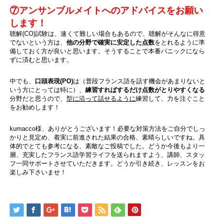
⑦アンサンブルメイトへのアドバイスをお願い
します！
聴解(CO)試験は、速くて難しい場合もあるので、聴解がそんなに得意
でないという方は、
他の分野で確実に安定した点数
をとれるように準
備しておく方が良いと思います。そうすることで本番パニックになら
ずに済むと思います。
中でも、
口頭表現(PO)
は（普段フランス語を話す機会があまりないと
いう方にとっては特に）、
練習すればするだけ点数がとりやすくなる
分野だと思うので、
型に沿って話せるように
練習して、力を注ぐこと
をお勧めします！
kumacco様、ありがとうございます！必要な対策方法をご自分でしっ
かりと見定め、着実に前進された結果の合格、素晴らしいですね。具
体的でとても参考になる、素敵なご投稿でした。どうか今後もより一
層、充実したフランス語学習ライフを送られますよう、講師、スタッ
フ一同サポートさせていただきます。どうか引き続き、レッスンをお
楽しみ下さいませ！