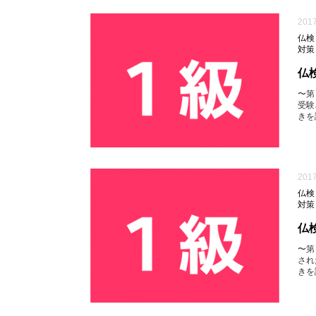
2017
仏検
対策
仏
〜第
受験
きを
2017
仏検
対策
仏
〜第
され
きを