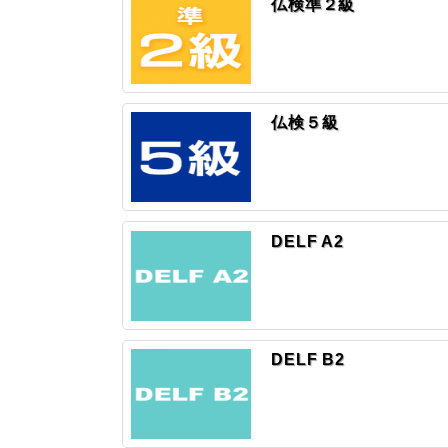
仏検準２級
仏検５級
DELF A2
DELF B2