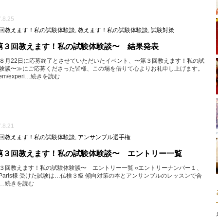
.8.25
回教えます！私の試験体験談
,
教えます！私の試験体験談
,
試験対策
第３回教えます！私の試験体験談〜 結果発表
８月22日に応募終了とさせていただいたイベント、〜第３回教えます！私の試
験談〜≫にご応募くださった皆様、この場を借りて心よりお礼申し上げます。
sem/experi…続きを読む
.8.21
回教えます！私の試験体験談
,
アンサンブル選手権
第３回教えます！私の試験体験談〜 エントリー一覧
３回教えます！私の試験体験談〜 エントリー一覧 ○エントリーナンバー１、
Paris様 受けた試験は…仏検３級 傾向対策の本とアンサンブルのレッスンで合
 /…続きを読む