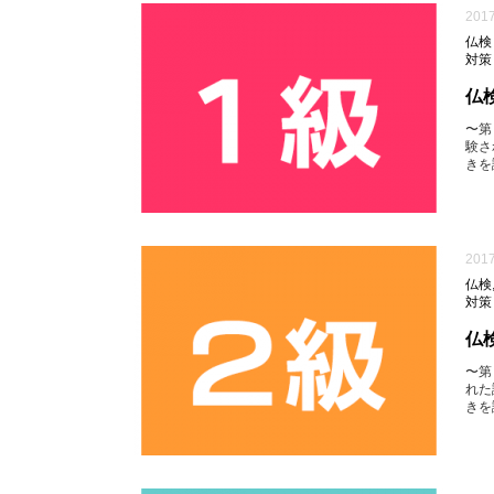
2017
仏検
対策
仏
〜第
験さ
きを
2017
仏検
対策
仏
〜第
れた
きを