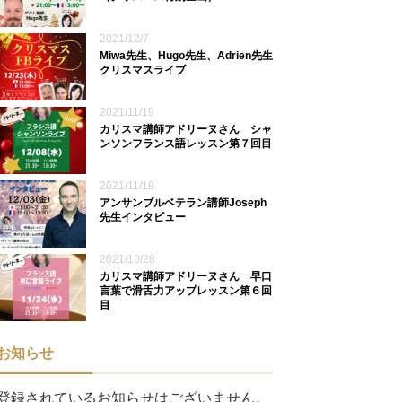
2021/12/7
Miwa先生、Hugo先生、Adrien先生
クリスマスライブ
2021/11/19
カリスマ講師アドリーヌさん シャ
ンソンフランス語レッスン第７回目
2021/11/19
アンサンブルベテラン講師Joseph
先生インタビュー
2021/10/28
カリスマ講師アドリーヌさん 早口
言葉で滑舌力アップレッスン第６回
目
お知らせ
登録されているお知らせはございません。