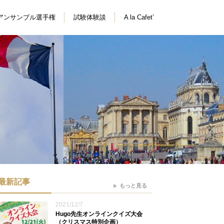
アンサンブル選手権
試験体験談
A la Cafet’
最新記事
もっと見る
2021/12/7
Hugo先生オンラインクイズ大会
（クリスマス特別企画）