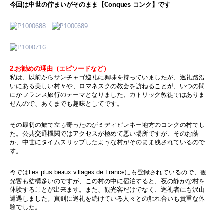
今回は中世の佇まいがそのまま【Conques コンク】です
2.お勧めの理由（エピソードなど）
私は、以前からサンチャゴ巡礼に興味を持っていましたが、巡礼路沿
いにある美しい村々や、ロマネスクの教会を訪ねることが、いつの間
にかフランス旅行のテーマとなりました。カトリック教徒ではありま
せんので、あくまでも趣味としてです。
その最初の旅で立ち寄ったのがミディピレネー地方のコンクの村でし
た。公共交通機関ではアクセスが極めて悪い場所ですが、そのお蔭
か、中世にタイムスリップしたような村がそのまま残されているので
す。
今ではLes plus beaux villages de Franceにも登録されているので、観
光客も結構多いのですが、この村の中に宿泊すると、夜の静かな村を
体験することが出来ます。また、観光客だけでなく、巡礼者にも沢山
遭遇しました。真剣に巡礼を続けている人々との触れ合いも貴重な体
験でした。