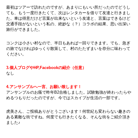
最初はツアーで訪れたのですが、あまりにもいい所だったのでどうし
ても、もう一度行きたくて、次はレンタカーを借りて友達と行きまし
た。車は得意だけど言葉が出来ないという友達と、言葉はできるけど
交通手段がないという私の、絶妙な（？）コラボの結果、思い出深い
旅行ができました。
コンクは小さい村なので、半日もあれば一回りできます。でも、急ぎ
の旅でなければゆっくり散策して、村のたたずまいを存分に味わって
ください。
3.個人ブログやHP,Facebookの紹介（任意）
なし
4.アンサンブルへ一言、お願い致します！
アンサンブルのお蔭で昨年B2合格しました。試験勉強が終わったらや
めるつもりだったのですが、今ではスカイプが生活の一部です。
虎美さん、ご投稿ありがとうございます！何世紀も変わらない趣きの
ある素敵な街ですね。何度でも行きたくなる、そんな街をご紹介頂き
ました♪