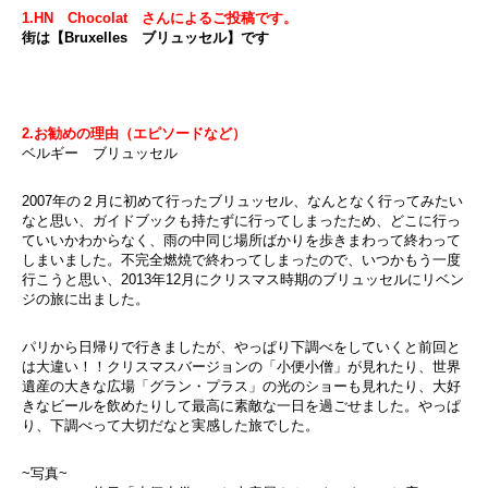
1.HN Chocolat さんによるご投稿です。
街は【Bruxelles ブリュッセル】です
2.お勧めの理由（エピソードなど）
ベルギー ブリュッセル
2007年の２月に初めて行ったブリュッセル、なんとなく行ってみたい
なと思い、ガイドブックも持たずに行ってしまったため、どこに行っ
ていいかわからなく、雨の中同じ場所ばかりを歩きまわって終わって
しまいました。不完全燃焼で終わってしまったので、いつかもう一度
行こうと思い、2013年12月にクリスマス時期のブリュッセルにリベン
ジの旅に出ました。
パリから日帰りで行きましたが、やっぱり下調べをしていくと前回と
は大違い！！クリスマスバージョンの「小便小僧」が見れたり、世界
遺産の大きな広場「グラン・プラス」の光のショーも見れたり、大好
きなビールを飲めたりして最高に素敵な一日を過ごせました。やっぱ
り、下調べって大切だなと実感した旅でした。
~写真~