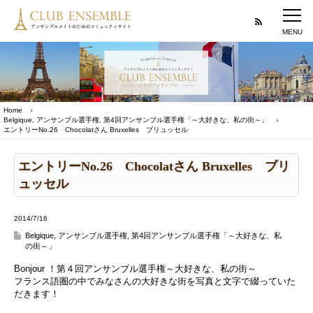
Home
Belgique
,
アンサンブル選手権
,
第4回アンサンブル選手権「～大好きな、私の街～」
エントリーNo.26 Chocolatさん Bruxelles ブリュッセル
エントリーNo.26 Chocolatさん Bruxelles ブリ
ュッセル
2014/7/16
Belgique
,
アンサンブル選手権
,
第4回アンサンブル選手権「～大好きな、私
の街～」
Bonjour ！第４回アンサンブル選手権～大好きな、私の街～
フランス語圏の中でみなさんの大好きな街を写真と文字で綴っていた
だきます！