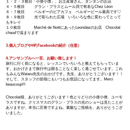
１・２・３枚目「小便小僧」、お土産屋さん、タンタンのお店
４・５枚目 グラン・プラスとムール貝で有名なChez Léon
６・７枚目 ベルギーのビアカフェ ベルギービール最高です♡
８・９枚目 光で彩られた広場 いろいろな色に変わってとって
もキレイ
１０枚目 Marché de NoëlにあったLeonidasのお店 Chocolat
chaudで温まります
3.個人ブログやHP,Facebookの紹介（任意）
4.アンサンブルへ一言、お願い致します！
旅行に行く前になると、レッスンでいろいろと教えてもらっていま
す。おかげさまで旅行中は困ることなく楽しく過ごせています。これ
もみんなWataru先生のおかげです。先生、ありがとうございます！！
そして、スタッフの皆様にもいつもお世話になってます。Merci
beaucoup!!!
Chocolat様、ありがとうございます！色とりどりの小便小僧、ユーモ
ラスですね。クリスマスのグラン・プラスの光のショーは見たことが
ありますが、本当に圧巻ですよね。素敵なご投稿を、ありがとうござ
いました。