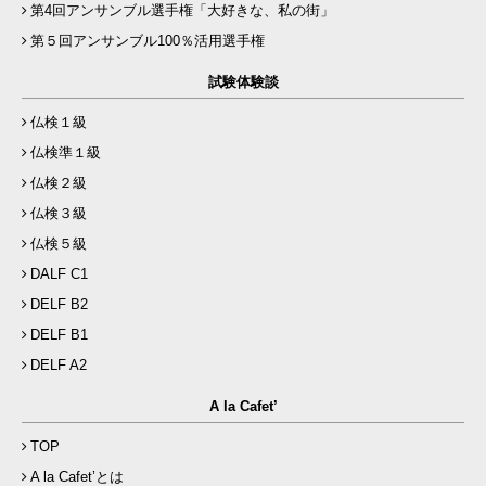
第4回アンサンブル選手権「大好きな、私の街」
第５回アンサンブル100％活用選手権
試験体験談
仏検１級
仏検準１級
仏検２級
仏検３級
仏検５級
DALF C1
DELF B2
DELF B1
DELF A2
A la Cafet’
TOP
A la Cafet’とは