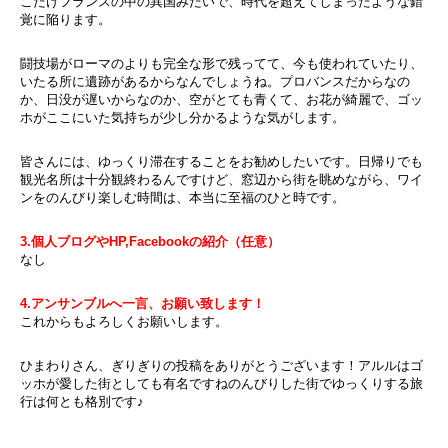
こだけフランスの中の異国みたいで、時代を超えてしまったような錯
覚に陥ります。
闘技場がローマのよりも完全な形で残ってて、今も使われていたり、
いたる所に遺跡があるからなんでしょうね。プロバンスだからなの
か、日没が遅いからなのか、空がとても青くて、お花が綺麗で、ゴッ
ホがここにいた気持ちが少し分かるような気がします。
皆さんには、ゆっくり滞在することをお勧めしたいです。日帰りでも
観光名所は十分観終わるんですけど、窓辺から街を眺めながら、ワイ
ンをのんびり楽しむ時間は、本当に至福のひと時です。
3.個人ブログやHP,Facebookの紹介（任意）
なし
4.アンサンブルへ一言、お願い致します！
これからもよろしくお願いします。
ひまわりさん、ぎりぎりの投稿をありがとうございます！アルルはゴ
ッホが愛した街としても有名ですねのんびりした街でゆっくりする旅
行は何とも格別です♪