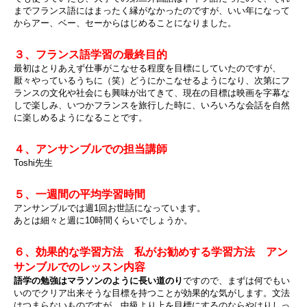
までフランス語にはまったく縁がなかったのですが、いい年になって
からアー、ベー、セーからはじめることになりました。
３、フランス語学習の最終目的
最初はとりあえず仕事がこなせる程度を目標にしていたのですが、
厭々やっているうちに（笑）どうにかこなせるようになり、次第にフ
ランスの文化や社会にも興味が出てきて、現在の目標は映画を字幕な
しで楽しみ、いつかフランスを旅行した時に、いろいろな会話を自然
に楽しめるようになることです。
４、アンサンブルでの担当講師
Toshi先生
５、一週間の平均学習時間
アンサンブルでは週1回お世話になっています。
あとは細々と週に10時間くらいでしょうか。
６、効果的な学習方法 私がお勧めする学習方法 アン
サンブルでのレッスン内容
語学の勉強はマラソンのように長い道のり
ですので、まずは何でもい
いのでクリア出来そうな目標を持つことが効果的な気がします。文法
はつまらないものですが、中級より上を目標にするのならやはりしっ