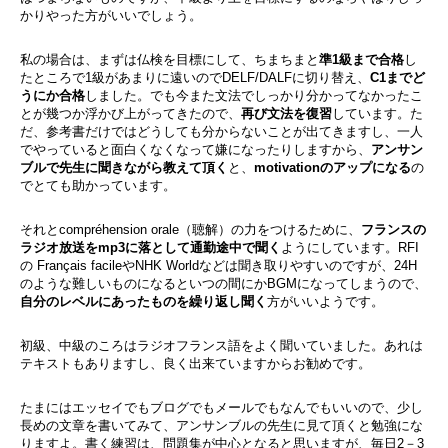
かりやった方がいいでしょう。
私の場合は、まずは仏検を目標にして、ちまちまと
準1級まで合格
し
たところで1級があまりに遠いのでDELF/DALFに切り替え、
C1までど
うにか合格
しました。でも今また文法でしっかり分かってなかったこ
とが幾つか浮かび上がってきたので、
再び文法を復習
しています。た
だ、参考書だけではどうしても分からないことが出てきますし、一人
でやっていると面白くなくなって嫌になったりしますから、
アンサン
ブルで先生に聞きながら教えて頂く
と、
motivationのアップになる
の
でとても助かっています。
それとcompréhension orale（聴解）の力をつけるために、
フランスの
ラジオ放送をmp3に落として通勤途中で聞く
ようにしています。RFI
の Français facileやNHK Worldなどは聞き取りやすいのですが、24H
のような難しいものになるといつの間にかBGMになってしまうので、
自分のレベルにあったものを繰り返し聞く
方がいいようです。
初級、中級のころはラジオフランス語をよく聞いていました。あれは
テキストもありますし、良く出来ていますからお勧めです。
たまにはエッセイでもブログでもメールでもなんでもいいので、少し
長めの文章を書いてみて、アンサンブルの先生に見て頂くと勉強にな
りますよ。書く練習は、問題集が中心となると思いますが、毎日2－3