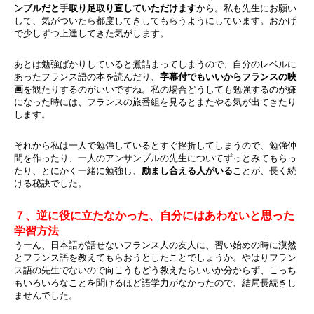
ンブルだと手取り足取り直していただけます
から。私も先生にお願い
して、気がついたら都度してきしてもらうようにしています。おかげ
で少しずつ上達してきた気がします。
あとは勉強ばかりしていると煮詰まってしまうので、自分のレベルに
あったフランス語の本を読んだり、
字幕付でもいいからフランスの映
画
を観たりするのがいいですね。私の場合どうしても勉強するのが嫌
になった時には、フランスの旅番組を見るとまたやる気が出てきたり
します。
それから私は一人で勉強しているとすぐ挫折してしまうので、勉強仲
間を作ったり、一人のアンサンブルの先生についてずっとみてもらっ
たり、とにかく一緒に勉強し、
励まし合える人がいる
ことが、長く続
ける秘訣でした。
７、逆に役に立たなかった、自分にはあわないと思った
学習方法
うーん、日本語が話せないフランス人の友人に、習い始めの時に漠然
とフランス語を教えてもらおうとしたことでしょうか。やはりフラン
ス語の先生でないので向こうもどう教えたらいいか分からず、こっち
もいろいろなことを聞けるほど語学力がなかったので、結局長続きし
ませんでした。