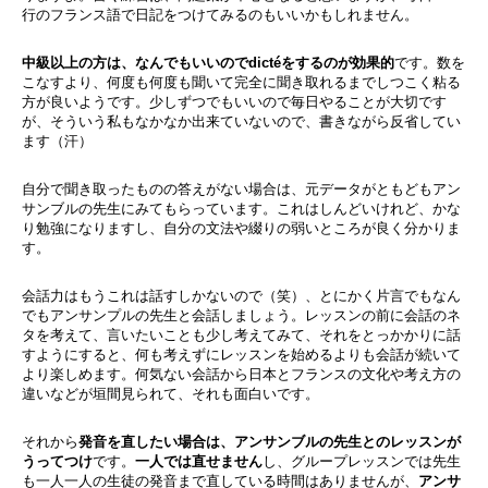
行のフランス語で日記をつけてみるのもいいかもしれません。
中級以上の方は、なんでもいいのでdictéをするのが効果的
です。数を
こなすより、何度も何度も聞いて完全に聞き取れるまでしつこく粘る
方が良いようです。少しずつでもいいので毎日やることが大切です
が、そういう私もなかなか出来ていないので、書きながら反省してい
ます（汗）
自分で聞き取ったものの答えがない場合は、元データがともどもアン
サンブルの先生にみてもらっています。これはしんどいけれど、かな
り勉強になりますし、自分の文法や綴りの弱いところが良く分かりま
す。
会話力はもうこれは話すしかないので（笑）、とにかく片言でもなん
でもアンサンプルの先生と会話しましょう。レッスンの前に会話のネ
タを考えて、言いたいことも少し考えてみて、それをとっかかりに話
すようにすると、何も考えずにレッスンを始めるよりも会話が続いて
より楽しめます。何気ない会話から日本とフランスの文化や考え方の
違いなどが垣間見られて、それも面白いです。
それから
発音を直したい場合は、アンサンブルの先生とのレッスンが
うってつけ
です。
一人では直せません
し、グループレッスンでは先生
も一人一人の生徒の発音まで直している時間はありませんが、
アンサ