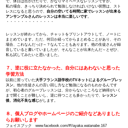
で、休日は出かけたりで、かなりマイペースなレッスンですが、
私の場合、きっちり決められて勉強しなければいけない状態は、スト
レスになると思うので、
自分の空いてる時間に家でレッスンが出来る
アンサンブルさんのレッスンは本当に楽しいです
。
・・・・・・・・・・・・・
レッスンが終わってから、チャットをプリントアウトして、ノートに
まとめています。ただ、何日か経ってからまとめることがあり、その
場合、これなんだっけ～？なんてこともあります。他の生徒さんが録
音していると書いていましたが、そんなことが出来たんだ～とぜひ、
私も試してみたいと思いました。
７、逆に役に立たなかった、自分にはあわないと思った
学習方法
以前に習っていた
大手フランス語学校のTVネットによるグループレッ
スン
。他の生徒さんの言い回し方など勉強になるのもわかるんです
が、初心者のグループレッスンは、分からないところなど納得がいく
まで聞くことが難しいし、逆に待つことも多かったりで、
レッスン
後、消化不良な感じ
がします。
８、個人ブログやホームページのご紹介などありました
らお願いします
フェイスブック www.facebook.com/#!/ayaka.watanabe.167