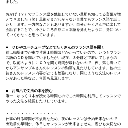
ました。
おかげ（？）でフランス語を勉強していない旦那も知ってる言葉が増
えてきました（笑）旦那がまだわからない言葉でもフランス語で話し
たりします。一方的なこともありますが、自分がたくさん声に出して
会話することで、小さいころ自然に日本語を覚えたように、身につい
ていくかな～と思っています。
■ ＣＤやユーチューブなどでたくさんのフランス語を聞く
前は職場までが車で片道１時間ほどかかっていたので、いつもフラン
ス語のＣＤを聞いていましたが、現在、３分ほどで着いてしまうの
で、以前のようににＣＤを聞く時間が取れないので、夜、落ち着いて
からアンサンブルさんのレッスンの動画を見たりしています。他の生
徒さんのレッスン内容がとても勉強になり、同じような文法のレッス
ンがあった時など、何回も見直します。
■ お風呂で文法の本を読む
唯一、ゆっくり本が読める時間なのでこの時間を利用してレッスンで
やった文法を確認したりしています。
・・・・・・・・・・・・・・
仕事の終る時間が不規則なため、夜のレッスンは予約出来ないので、
出勤前の早朝か、休日しかレッスンが出来きません。遊びも大切なの