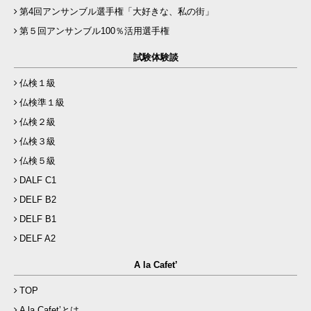
第4回アンサンブル選手権「大好きな、私の街」
第５回アンサンブル100％活用選手権
試験体験談
仏検１級
仏検準１級
仏検２級
仏検３級
仏検５級
DALF C1
DELF B2
DELF B1
DELF A2
A la Cafet’
TOP
A la Cafet’とは