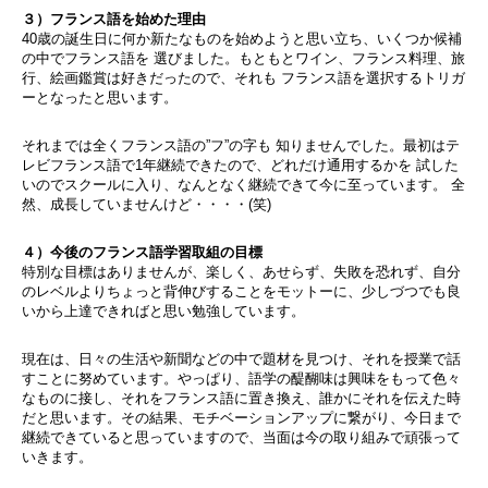
３）フランス語を始めた理由
40歳の誕生日に何か新たなものを始めようと思い立ち、いくつか候補
の中でフランス語を 選びました。もともとワイン、フランス料理、旅
行、絵画鑑賞は好きだったので、それも フランス語を選択するトリガ
ーとなったと思います。
それまでは全くフランス語の”フ”の字も 知りませんでした。最初はテ
レビフランス語で1年継続できたので、どれだけ通用するかを 試した
いのでスクールに入り、なんとなく継続できて今に至っています。 全
然、成長していませんけど・・・・(笑)
４）今後のフランス語学習取組の目標
特別な目標はありませんが、楽しく、あせらず、失敗を恐れず、自分
のレベルよりちょっと背伸びすることをモットーに、少しづつでも良
いから上達できればと思い勉強しています。
現在は、日々の生活や新聞などの中で題材を見つけ、それを授業で話
すことに努めています。やっぱり、語学の醍醐味は興味をもって色々
なものに接し、それをフランス語に置き換え、誰かにそれを伝えた時
だと思います。その結果、モチベーションアップに繋がり、今日まで
継続できていると思っていますので、当面は今の取り組みで頑張って
いきます。