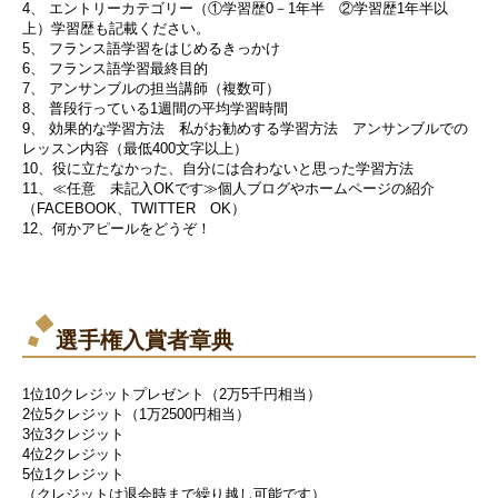
4、 エントリーカテゴリー（①学習歴0－1年半 ②学習歴1年半以
上）学習歴も記載ください。
5、 フランス語学習をはじめるきっかけ
6、 フランス語学習最終目的
7、 アンサンブルの担当講師（複数可）
8、 普段行っている1週間の平均学習時間
9、 効果的な学習方法 私がお勧めする学習方法 アンサンブルでの
レッスン内容（最低400文字以上）
10、役に立たなかった、自分には合わないと思った学習方法
11、≪任意 未記入OKです≫個人ブログやホームページの紹介
（FACEBOOK、TWITTER OK）
12、何かアピールをどうぞ！
選手権入賞者章典
1位10クレジットプレゼント（2万5千円相当）
2位5クレジット（1万2500円相当）
3位3クレジット
4位2クレジット
5位1クレジット
（クレジットは退会時まで繰り越し可能です）