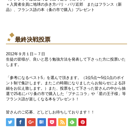
＋入賞者全員に地球の歩き方パリ・パリ近郊 またはフランス（新
品）、フランス語の本（蚤の市で購入）プレゼント
最終決戦投票
2012年９月１日～７日
生徒の皆様が、良いと思う勉強方法を発表して下さった方に投票いた
します。
「参考になるベスト5」を選んで頂きます。（1位5点〜5位1点のポイ
ント制で集計します。またこの時期になりましたらお知らせによる詳
細をお伝え致します。）また、投票をして下さった皆さんの中から抽
選で25名にパリ蚤の市で購入した「プチニコラ」や「星の王子様」等
フランス語が楽しくなる本をプレゼント！
皆さんのご応募、どしどしお待ちしております！！