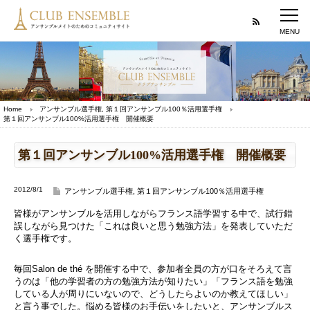
Home
アンサンブル選手権
,
第１回アンサンブル100％活用選手権
第１回アンサンブル100%活用選手権 開催概要
第１回アンサンブル100%活用選手権 開催概要
2012/8/1
アンサンブル選手権
,
第１回アンサンブル100％活用選手権
皆様がアンサンブルを活用しながらフランス語学習する中で、試行錯
誤しながら見つけた「これは良いと思う勉強方法」を発表していただ
く選手権です。
毎回Salon de thé を開催する中で、参加者全員の方が口をそろえて言
うのは「他の学習者の方の勉強方法が知りたい」「フランス語を勉強
している人が周りにいないので、どうしたらよいのか教えてほしい」
と言う事でした。悩める皆様のお手伝いをしたいと、アンサンブルス