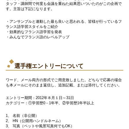
タッフ・講師間で何度も会議を重ねた結果思いついたのがこの企画で
す。主旨は下記になります。
・アンサンブルと連動した最も良いと思われる、皆様が行っているフ
ランス語学習スタイルをご紹介
・効果的なフランス語学習を発表
・みんなでフランス語のレベルアップ
選手権エントリーについて
ワード、メール両方の形式でご用意致しました。どちらで応募の場合
も本メールにそのまま返信し、追加記載、または添付してください。
エントリー期間：2012年８月１日～31日
カテゴリー：①学習歴0－1年半、②学習歴1年半以上
1、 名前（非公開）
2、 HN（公開用ハンドルネーム）
3、 写真（ペットや風景写真何でもOK）