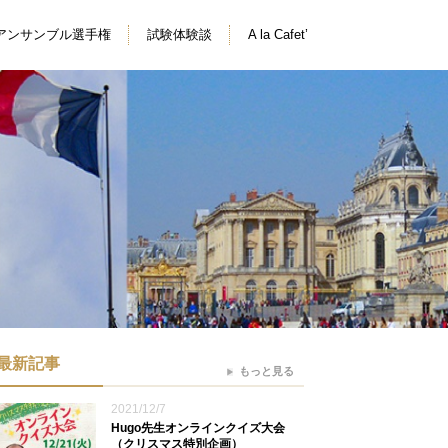
アンサンブル選手権
試験体験談
A la Cafet’
最新記事
もっと見る
2021/12/7
Hugo先生オンラインクイズ大会
（クリスマス特別企画）