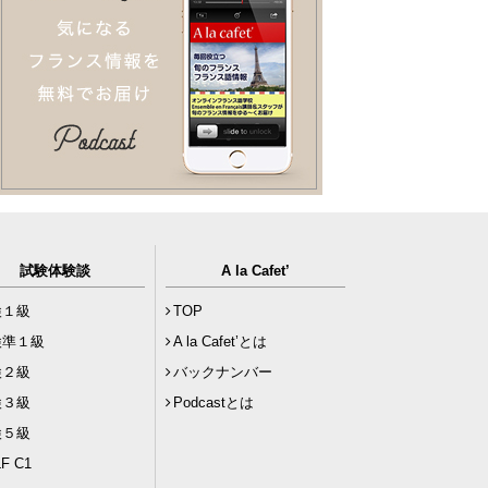
試験体験談
A la Cafet’
検１級
TOP
検準１級
A la Cafet’とは
検２級
バックナンバー
検３級
Podcastとは
検５級
F C1