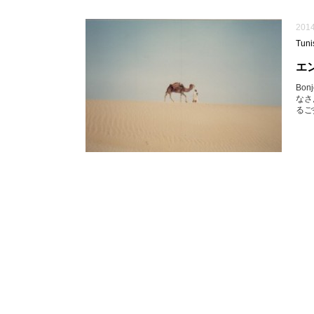
2014
Tuni
エン
Bo
なさ
るご