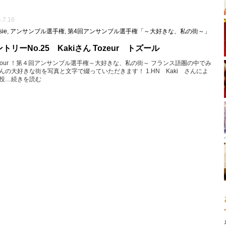
.7.16
sie
,
アンサンブル選手権
,
第4回アンサンブル選手権「～大好きな、私の街～」
トリーNo.25 Kakiさん Tozeur トズール
njour ！第４回アンサンブル選手権～大好きな、私の街～ フランス語圏の中でみ
んの大好きな街を写真と文字で綴っていただきます！ 1.HN Kaki さんによ
投…続きを読む