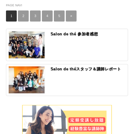
PAGE NAVI
1
2
3
4
5
»
Salon de thé 参加者感想
Salon de théスタッフ＆講師レポート