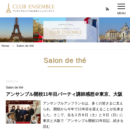
Home
Salon de thé
Salon de thé
2020.3.4
Salon de thé
アンサンブル開校11年目パーティ講師感想＠東京、大阪
アンサンブルアンフランセは、多くの皆さまに支え
られ、開校から今年で11年目を迎えることが出来ま
した。そこで、去る２月８日（土）と９日（日）に
東京と大阪で「アンサンブル開校11年目記…続きを
読む