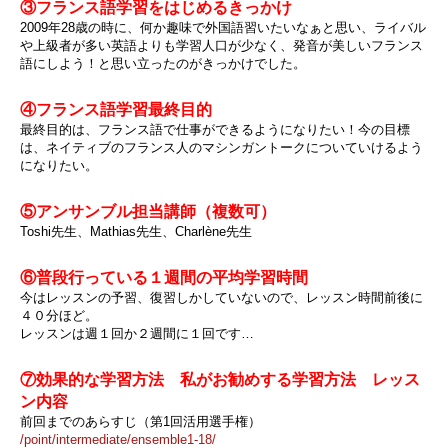
③フランス語学習をはじめるきっかけ
2009年28歳の時に、何か趣味で外国語習いたいなぁと思い、ライバル
や上級者が多い英語よりも学習人口が少なく、発音が美しいフランス
語にしよう！と思い立ったのがきっかけでした。
④フランス語学習最終目的
最終目的は、フランス語で仕事ができるようになりたい！今の目標
は、ネイティブのフランス人のマシンガントークについていけるよう
になりたい。
⑤アンサンブル担当講師（複数可）
Toshi先生、Mathias先生、Charlène先生
⑥普段行っている１週間の平均学習時間
今はレッスンの予習、復習しかしていないので、レッスン時間前後に
４０分ほど。
レッスンは週１回か２週間に１回です…
⑦効果的な学習方法 私がお勧めする学習方法 レッス
ン内容
前回までのあらすじ（第1回活用選手権）
/point/intermediate/ensemble1-18/