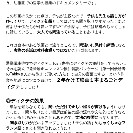
う、幼稚園での哲学の授業のドキュメンタリーです。
この映画の良かった点は、子供が主役なので、
子供も先生も話し方が
ゆっくり
で、
ディクテ初級
としてはとても聞き取りやすかった！あと
何より子供たちが可愛いです♡生の会話は、子供は結構めちゃくちゃ
に話しているし、
大人でも間違っている
こともあります。
これは台本のある映画とは違うところで、
間違いに気付く練習
になる
し、
実際の会話は教科書通りではない
ことに慣れます。
通勤電車往復でディクテ→Toshi先生にディクテの添削をしてもらい→
それを読んで発音矯正→レッスン後に音読パッケージ（第一回優勝者
のTabbyさんから教えて頂いた方法）で自分の言葉にする、という作
２年かけて映画１本まるごとデ
業を地道にコツコツ続けて、
ィクテ
しました！
◎ディクテの効果
・単語を知らなくても
、聞いただけで正しい綴りが書ける
ようになり
ました。・聞き取りにくい箇所は前後の話の流れや文法的にどうなる
かわかると埋められることもあるので、
文法の復習
にもなります。
・
聞き取り力
がだいぶアップしました！子供の話す
めちゃくちゃなフ
ランス語
でさえも聞き取れるように！