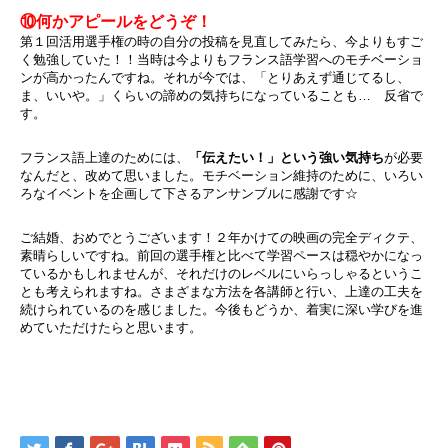
⑩何かアピールをどうぞ！
第１回活用選手権の時の自分の投稿を見直してみたら、今よりもすご
く勉強していた！！当時は今よりもフランス語学習へのモチベーショ
ンが高かったんですね。それが今では、「とりあえず通じてるし、
ま、いいや。」くらいの諦めの気持ちになっていることも… 反省で
す。
フランス語上達のためには、
「伝えたい！」という強い気持ち
が必要
なんだと、改めて思いました。モチベーション維持のために、いろい
ろなイベントを企画して下さるアンサンブルに感謝です☆
ご結婚、おめでとうございます！２年かけての映画の完全ディクテ、
素晴らしいですね。前回の選手権と比べて学習ペースは穏やかになっ
ているかもしれませんが、それだけのレベルにいらっしゃるというこ
とも考えられますね。さまざまな方法を各講師と行い、上達の工夫を
続けられているのを感じました。今後もどうか、着実に深い学びを進
めていただけたらと思います。