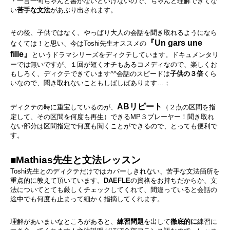
・一言一句ちゃんと書かないといけないので、ちゃんと理解できてな
い
苦手な文法
があぶり出されます。
その後、子供ではなく、やっぱり大人の会話を聞き取れるようになら
『Un gars une
なくては！と思い、今はToshi先生オススメの
fille』
というドラマシリーズをディクテしています。ドキュメンタリ
ーでは無いですが、１回が短くオチもあるコメディなので、楽しくお
もしろく、ディクテできています^^会話のスピードは
子供の３倍
くら
いなので、聞き取れないこともしばしばあります…；
ABリピート
ディクテの時に重宝しているのが、
（２点の区間を指
定して、その区間を何度も再生）できるMP３プレーヤー！聞き取れ
ない部分は区間指定で何度も聞くことができるので、とっても便利で
す。
■Mathias先生と文法レッスン
Toshi先生とのディクテだけではカバーしきれない、苦手な文法箇所を
重点的に教えて頂いています。
DAEFLE
の資格をお持ちだからか、文
法についてとても厳しくチェックしてくれて、間違っていると会話の
途中でも何度も止まって細かく指摘してくれます。
理解があいまいなところがあると、
練習問題
を出して
徹底的に
練習に