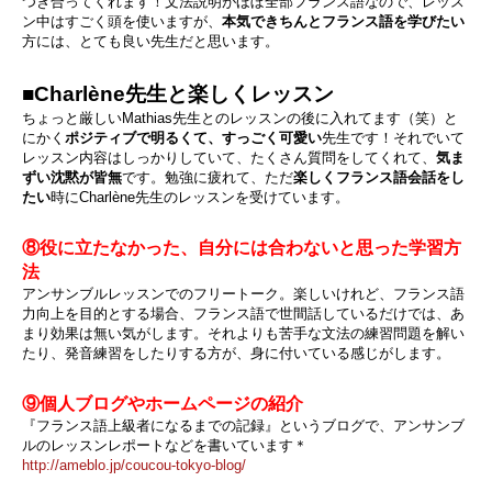
つき合ってくれます！文法説明がほぼ全部フランス語なので、レッス
ン中はすごく頭を使いますが、
本気できちんとフランス語を学びたい
方には、とても良い先生だと思います。
■Charlène先生と楽しくレッスン
ちょっと厳しいMathias先生とのレッスンの後に入れてます（笑）と
にかく
ポジティブで明るくて、すっごく可愛い
先生です！それでいて
レッスン内容はしっかりしていて、たくさん質問をしてくれて、
気ま
ずい沈黙が皆無
です。勉強に疲れて、ただ
楽しくフランス語会話をし
たい
時にCharlène先生のレッスンを受けています。
⑧役に立たなかった、自分には合わないと思った学習方
法
アンサンブルレッスンでのフリートーク。楽しいけれど、フランス語
力向上を目的とする場合、フランス語で世間話しているだけでは、あ
まり効果は無い気がします。それよりも苦手な文法の練習問題を解い
たり、発音練習をしたりする方が、身に付いている感じがします。
⑨個人ブログやホームページの紹介
『フランス語上級者になるまでの記録』というブログで、アンサンブ
ルのレッスンレポートなどを書いています＊
http://ameblo.jp/coucou-tokyo-blog/