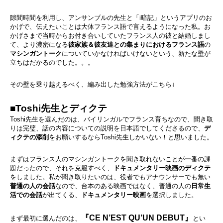
隙間時間を利用し、アンサンブルの先生と「i暗記」というアプリのお
かげで、伝えたいことは大体フランス語で言えるようになった私。お
かげさまで当時からお付き合いしていたフランス人の彼と結婚しまし
て、より濃密になる
彼家族＆彼友達との集まりにおけるフランス語
の
マシンガントーク
についていかなければいけないという、新たな壁が
立ちはだかるのでした。。。
その壁を乗り越えるべく、編み出した勉強方法がこちら↓
■Toshi先生とディクテ
Toshi先生を選んだのは、バイリンガルでフランス育ちなので、聞き取
りは完璧、話の内容についての説明を日本語でしてくださるので、
デ
ィクテの添削
をお願いするならToshi先生しかいない！と思いました。
まずはフランス人のマシンガントークを聞き取れないことが一番の課
題だったので、それを克服すべく、
ドキュメンタリー映画のディクテ
をしました。私が聞き取りたいのは、役者でもアナウンサーでも無い
普通の人の会話
なので、台本のある映画ではなく、普通の人の
日常生
活での会話
が出てくる、
ドキュメンタリー映画
を選択しました。
『CE N’EST QU’UN DEBUT』
まず最初に選んだのは、
とい