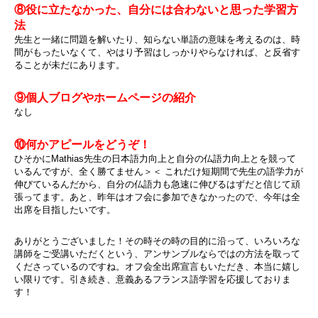
⑧役に立たなかった、自分には合わないと思った学習方
法
先生と一緒に問題を解いたり、知らない単語の意味を考えるのは、時
間がもったいなくて、やはり予習はしっかりやらなければ、と反省す
ることが未だにあります。
⑨個人ブログやホームページの紹介
なし
⑩何かアピールをどうぞ！
ひそかにMathias先生の日本語力向上と自分の仏語力向上とを競って
いるんですが、全く勝てません＞＜ これだけ短期間で先生の語学力が
伸びているんだから、自分の仏語力も急速に伸びるはずだと信じて頑
張ってます。あと、昨年はオフ会に参加できなかったので、今年は全
出席を目指したいです。
ありがとうございました！その時その時の目的に沿って、いろいろな
講師をご受講いただくという、アンサンブルならではの方法を取って
くださっているのですね。オフ会全出席宣言もいただき、本当に嬉し
い限りです。引き続き、意義あるフランス語学習を応援しておりま
す！