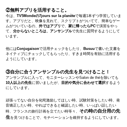
②無料アプリを活用すること。
今は、
TV5Mondeの7jours sur la planète
で毎週1本ずつ学習していま
す。アプリだと、映像を見れて、スクリプトがついてて、簡単なゲー
ムがついているの、
外ではアプリ
で、
家に帰ったらPC
で演習をやっ
て、
分からないところは、
アンサンブル
で先生に質問するようにして
います。
他には
Conjugaison
で活用チェックをしたり、
Busuu
で書いた文書を
ネイティブにチェックしてもらったり、すきま時間を有効に活用する
ようにしています。
③自分に合うアンサンブルの先生を見つけること！
アンサンブルに入って、モニターレッスンやSalon de théを除いても
10人以上の先生
に習いましたが、
目的や気分に合わせて選択
するよう
にしています。
頑張ってない自分を叱咤激励してほしい時、試験対策をしたい時、発
音矯正したい時、やればできると確認したい時、いっぱい話したい
その時の自分用の先
時、フランスの旅行計画を立てたい時等々、
生
を見つけることで、モチベーションを維持するようにしています。