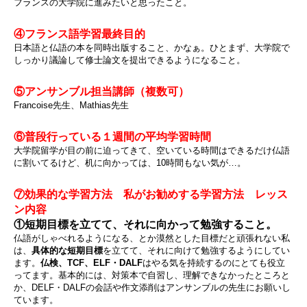
フランスの大学院に進みたいと思ったこと。
④フランス語学習最終目的
日本語と仏語の本を同時出版すること、かなぁ。ひとまず、大学院で
しっかり議論して修士論文を提出できるようになること。
⑤アンサンブル担当講師（複数可）
Francoise先生、Mathias先生
⑥普段行っている１週間の平均学習時間
大学院留学が目の前に迫ってきて、空いている時間はできるだけ仏語
に割いてるけど、机に向かっては、10時間もない気が…。
⑦効果的な学習方法 私がお勧めする学習方法 レッス
ン内容
①短期目標を立てて、それに向かって勉強すること。
仏語がしゃべれるようになる、とか漠然とした目標だと頑張れない私
は、
具体的な短期目標
を立てて、それに向けて勉強するようにしてい
ます。
仏検、TCF、ELF・DALF
はやる気を持続するのにとても役立
ってます。基本的には、対策本で自習し、理解できなかったところと
か、DELF・DALFの会話や作文添削はアンサンブルの先生にお願いし
ています。