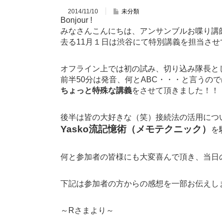
2014/11/10
未分類
Bonjour !
みなさんこんにちは、アンサンブルお喋り講師の
去る11月１日は渋谷にて特別講義を担当させ
オフライン上では初の試み、切り込み隊長と
前半50分は発音、何とABC・・・と言うの
ちょっと特殊な講義
をさせて頂きました！！
後半は皆の大好きな（笑）接続法の活用につ
Yasko流記憶術（メモテクニック）
を
何と参加者の皆様にも大変喜んで頂き、当日
下記は参加者の方からの感想を一部お伝えし
～Rさまより～