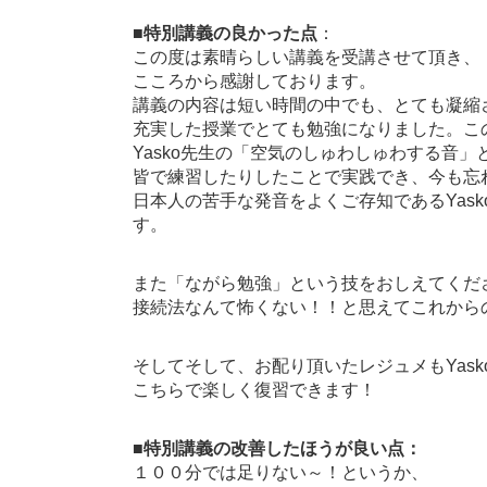
■特別講義の良かった点
：
この度は素晴らしい講義を受講させて頂き、
こころから感謝しております。
講義の内容は短い時間の中でも、とても凝縮
充実した授業でとても勉強になりました。こ
Yasko先生の「空気のしゅわしゅわする音
皆で練習したりしたことで実践でき、今も忘
日本人の苦手な発音をよくご存知であるYas
す。
また「ながら勉強」という技をおしえてくだ
接続法なんて怖くない！！と思えてこれから
そしてそして、お配り頂いたレジュメもYas
こちらで楽しく復習できます！
■特別講義の改善したほうが良い点：
１００分では足りない～！というか、