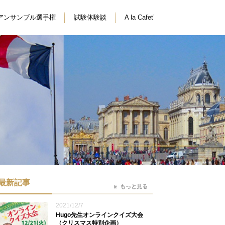
アンサンブル選手権
試験体験談
A la Cafet’
最新記事
もっと見る
2021/12/7
Hugo先生オンラインクイズ大会
（クリスマス特別企画）