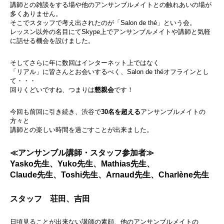
講師との雑談をする場や他のアンサンブルメイトとの触れあいの場が
多くありません。
そこでスタッフで考え出されたのが「Salon de thé」という会。
レッスン以外の名目にてSkype上でアンサンブルメイトや講師と気軽
に話せる機会を設けました。
そしてさらに年に数回はインターネット上ではなく
「リアル」に皆さんとお会いするべく、Salon de théオフラインとし
て・・・
回りくどいですね、つまりは
懇親会
です！
今回も前回に引き続き、渋谷で
30名を超える
アンサンブルメイトの
方々と
講師との楽しい時間を過ごすことが出来ました。
≪アンサンブル講師・スタッフ参加者≫
Yasko先生、Yuko先生、Mathias先生、
Claude先生、
Toshi先生、Arnaud先生
、Charlène先生
スタッフ 荘田、吉田
日頃見ることが出来ない講師の素顔、他のアンサンブルメイトの