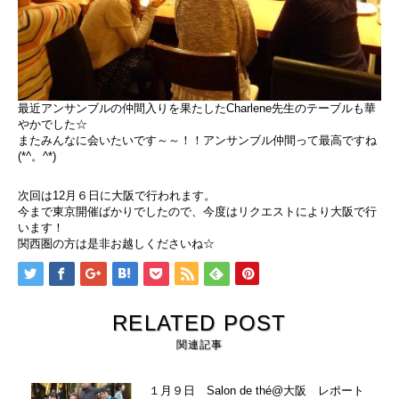
最近アンサンブルの仲間入りを果たしたCharlene先生のテーブルも華
やかでした☆
またみんなに会いたいです～～！！アンサンブル仲間って最高ですね
(*^。^*)
次回は12月６日に大阪で行われます。
今まで東京開催ばかりでしたので、今度はリクエストにより大阪で行
います！
関西圏の方は是非お越しくださいね☆
RELATED POST
関連記事
１月９日 Salon de thé@大阪 レポート