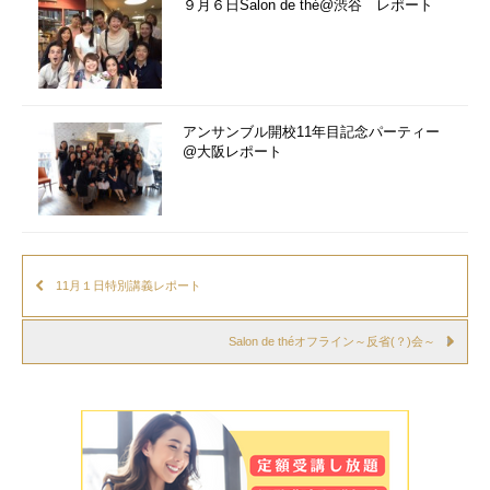
９月６日Salon de thé@渋谷 レポート
アンサンブル開校11年目記念パーティー
@大阪レポート
11月１日特別講義レポート
Salon de théオフライン～反省(？)会～