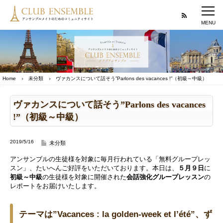
Home
未分類
ヴァカンスについて話そう”Parlons des vacances !”（初級～中級）
ヴァカンスについて話そう”Parlons des vacances
!”（初級～中級）
2019/5/16
未分類
アンサンブルの生徒様を対象に毎月行われている「無料グループレッ
スン」、たいへんご好評をいただいております。本日は、
５月９日
に
初級～中級
の生徒様を対象に開催された
会話強化グループレッスン
の
レポートをお届けいたします。
テーマは”Vacances : la golden-week et l’été”、ず