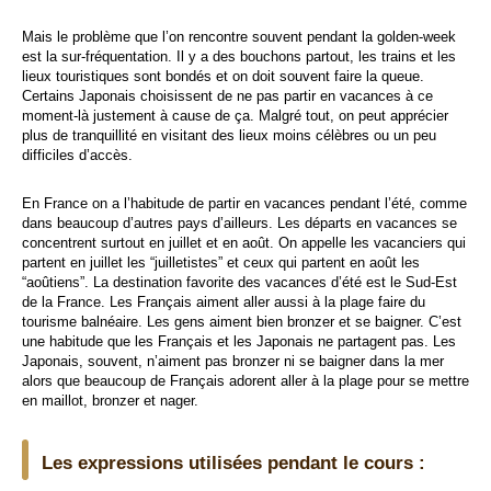
Mais le problème que l’on rencontre souvent pendant la golden-week
est la sur-fréquentation. Il y a des bouchons partout, les trains et les
lieux touristiques sont bondés et on doit souvent faire la queue.
Certains Japonais choisissent de ne pas partir en vacances à ce
moment-là justement à cause de ça. Malgré tout, on peut apprécier
plus de tranquillité en visitant des lieux moins célèbres ou un peu
difficiles d’accès.
En France on a l’habitude de partir en vacances pendant l’été, comme
dans beaucoup d’autres pays d’ailleurs. Les départs en vacances se
concentrent surtout en juillet et en août. On appelle les vacanciers qui
partent en juillet les “juilletistes” et ceux qui partent en août les
“aoûtiens”. La destination favorite des vacances d’été est le Sud-Est
de la France. Les Français aiment aller aussi à la plage faire du
tourisme balnéaire. Les gens aiment bien bronzer et se baigner. C’est
une habitude que les Français et les Japonais ne partagent pas. Les
Japonais, souvent, n’aiment pas bronzer ni se baigner dans la mer
alors que beaucoup de Français adorent aller à la plage pour se mettre
en maillot, bronzer et nager.
Les expressions utilisées pendant le cours :