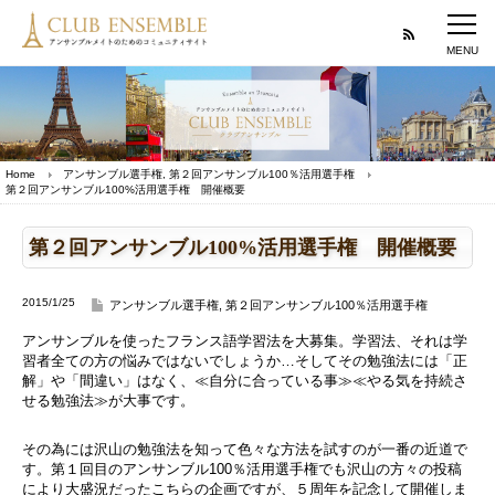
Home
アンサンブル選手権
,
第２回アンサンブル100％活用選手権
第２回アンサンブル100%活用選手権 開催概要
第２回アンサンブル100%活用選手権 開催概要
2015/1/25
アンサンブル選手権
,
第２回アンサンブル100％活用選手権
アンサンブルを使ったフランス語学習法を大募集。学習法、それは学
習者全ての方の悩みではないでしょうか…そしてその勉強法には「正
解」や「間違い」はなく、≪自分に合っている事≫≪やる気を持続さ
せる勉強法≫が大事です。
その為には沢山の勉強法を知って色々な方法を試すのが一番の近道で
す。第１回目のアンサンブル100％活用選手権でも沢山の方々の投稿
により大盛況だったこちらの企画ですが、５周年を記念して開催しま