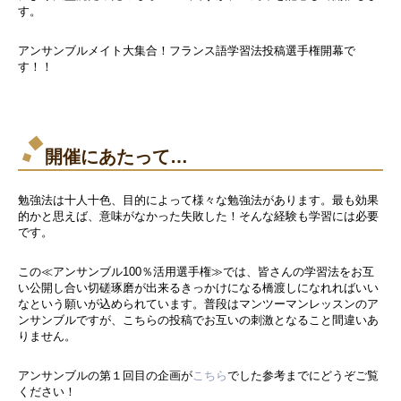
す。
アンサンブルメイト大集合！フランス語学習法投稿選手権開幕で
す！！
開催にあたって…
勉強法は十人十色、目的によって様々な勉強法があります。最も効果
的かと思えば、意味がなかった失敗した！そんな経験も学習には必要
です。
この≪アンサンブル100％活用選手権≫では、皆さんの学習法をお互
い公開し合い切磋琢磨が出来るきっかけになる橋渡しになれればいい
なという願いが込められています。普段はマンツーマンレッスンのア
ンサンブルですが、こちらの投稿でお互いの刺激となること間違いあ
りません。
アンサンブルの第１回目の企画が
こちら
でした参考までにどうぞご覧
ください！