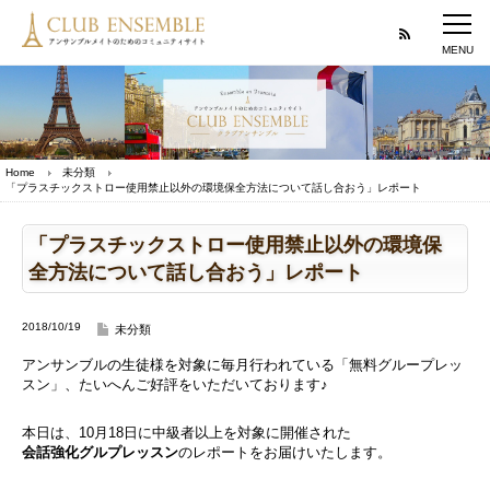
Home
未分類
「プラスチックストロー使用禁止以外の環境保全方法について話し合おう」レポート
「プラスチックストロー使用禁止以外の環境保
全方法について話し合おう」レポート
2018/10/19
未分類
アンサンブルの生徒様を対象に毎月行われている「無料グループレッ
スン」、たいへんご好評をいただいております♪
本日は、10月18日に中級者以上を対象に開催された
会話強化グルプレッスン
のレポートをお届けいたします。