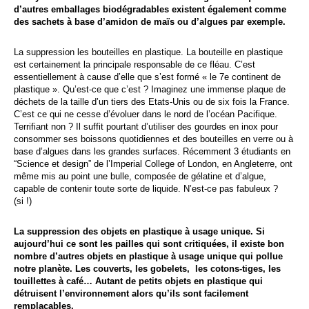
d’autres emballages biodégradables existent également comme
des sachets à base d’amidon de maïs ou d’algues par exemple.
La suppression les bouteilles en plastique. La bouteille en plastique
est certainement la principale responsable de ce fléau. C’est
essentiellement à cause d’elle que s’est formé « le 7
e
continent de
plastique ». Qu’est-ce que c’est ? Imaginez une immense plaque de
déchets de la taille d’un tiers des Etats-Unis ou de six fois la France.
C’est ce qui ne cesse d’évoluer dans le nord de l’océan Pacifique.
Terrifiant non ? Il suffit pourtant d’utiliser des gourdes en inox pour
consommer ses boissons quotidiennes et des bouteilles en verre ou à
base d’algues dans les grandes surfaces. Récemment 3 étudiants en
“Science et design” de l’Imperial College of London, en Angleterre, ont
même mis au point une bulle, composée de gélatine et d’algue,
capable de contenir toute sorte de liquide. N’est-ce pas fabuleux ?
(si !)
La suppression des objets en plastique à usage unique. Si
aujourd’hui ce sont les pailles qui sont critiquées, il existe bon
nombre d’autres objets en plastique à usage unique qui pollue
notre planète. Les couverts, les gobelets, les cotons-tiges, les
touillettes à café… Autant de petits objets en plastique qui
détruisent l’environnement alors qu’ils sont facilement
remplaçables.