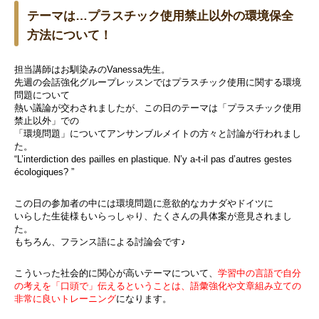
テーマは…プラスチック使用禁止以外の環境保全
方法について！
担当講師はお馴染みのVanessa先生。
先週の会話強化グループレッスンでは
プラスチック使用に関する環境
問題について
熱い議論が交わされましたが、この日のテーマは「プラスチック使用
禁止以外」での
「環境問題」についてアンサンブルメイトの方々と討論が行われまし
た。
“L’interdiction des pailles en plastique. N’y a-t-il pas d’autres gestes
écologiques? ”
この日の参加者の中には環境問題に意欲的なカナダやドイツに
いらした生徒様もいらっしゃり、たくさんの具体案が意見されまし
た。
もちろん、フランス語による討論会です♪
こういった社会的に関心が高いテーマについて、
学習中の言語で自分
の考えを「口頭で」伝えるということは、語彙強化や文章組み立ての
非常に良いトレーニング
になります。