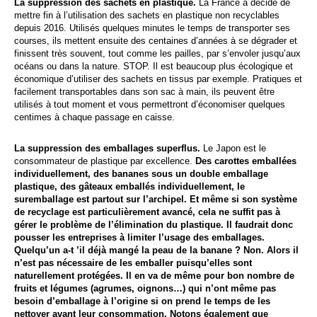
La suppression des sachets en plastique.
La France a décidé de
mettre fin à l’utilisation des sachets en plastique non recyclables
depuis 2016. Utilisés quelques minutes le temps de transporter ses
courses, ils mettent ensuite des centaines d’années à se dégrader et
finissent très souvent, tout comme les pailles, par s’envoler jusqu’aux
océans ou dans la nature. STOP. Il est beaucoup plus écologique et
économique d’utiliser des sachets en tissus par exemple. Pratiques et
facilement transportables dans son sac à main, ils peuvent être
utilisés à tout moment et vous permettront d’économiser quelques
centimes à chaque passage en caisse.
La suppression des emballages superflus.
Le Japon est le
consommateur de plastique par excellence.
Des carottes emballées
individuellement, des bananes sous un double emballage
plastique, des gâteaux emballés individuellement, le
suremballage est partout sur l’archipel. Et même si son système
de recyclage est particulièrement avancé, cela ne suffit pas à
gérer le problème de l’élimination du plastique. Il faudrait donc
pousser les entreprises à limiter l’usage des emballages.
Quelqu’un a-t ’il déjà mangé la peau de la banane ? Non. Alors il
n’est pas nécessaire de les emballer puisqu’elles sont
naturellement protégées. Il en va de même pour bon nombre de
fruits et légumes (agrumes, oignons…) qui n’ont même pas
besoin d’emballage à l’origine si on prend le temps de les
nettoyer avant leur consommation. Notons également que