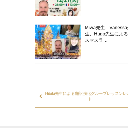
Miwa先生、Vaness
生、Hugo先生によ
スマスラ…
Hibiki先生による翻訳強化グループレッスン
ト