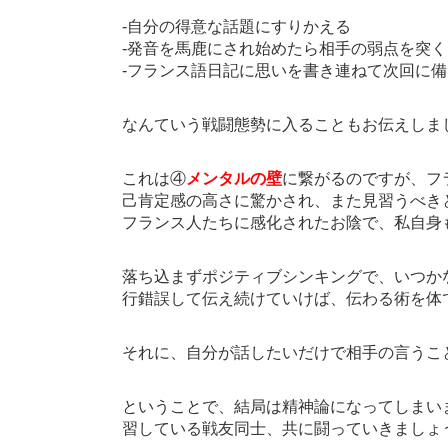
-自分の得意な話題にすりかえる
-発音を馬鹿にされ始めたら相手の弱点を突く
-フランス語日記に思いを書き連ねて次回に備
なんていう戦闘態勢に入ることもお伝えしまし
これは④
メンタルの壁
に繋がるのですが、フ
己肯定感の高さに驚かされ、また見習うべき
フランス人たちに感化されたお陰で、私自身
落ち込まずポジティブシンキングで、いつか
行錯誤して伝え続けていけば、伝わる術を体
それに、自分が話したいだけで相手の言うこと
ということで、結局は精神論になってしまい
習している戦友同士、共に闘っていきましょ