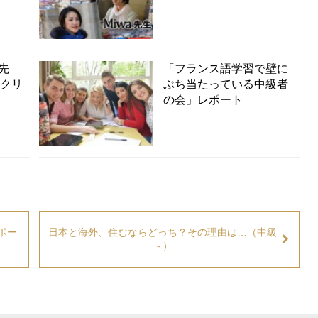
a先
「フランス語学習で壁に
るクリ
ぶち当たっている中級者
の会」レポート
レポー
日本と海外、住むならどっち？その理由は…（中級
～）