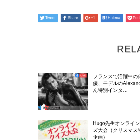
Tweet
Share
+1
Hatena
Poc
REL
フランスで活躍中の
優、モデルのAlexand
ん特別インタ…
Hugo先生オンライ
ズ大会（クリスマス
企画）