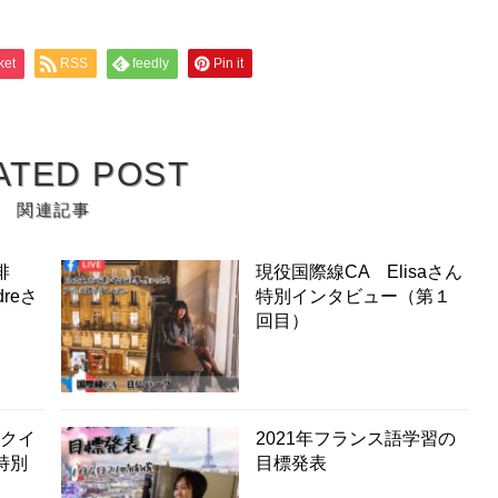
ket
RSS
feedly
Pin it
ATED POST
関連記事
俳
現役国際線CA Elisaさん
reさ
特別インタビュー（第１
回目）
ンクイ
2021年フランス語学習の
特別
目標発表