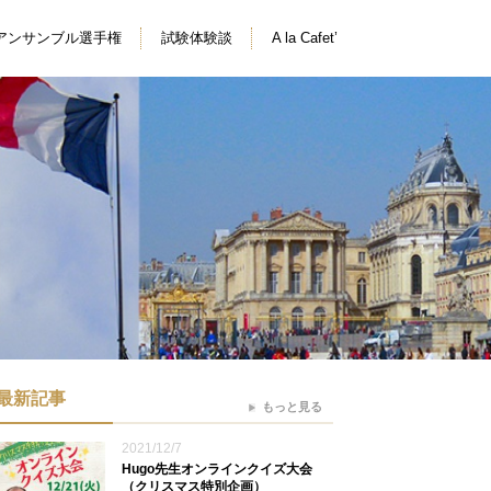
アンサンブル選手権
試験体験談
A la Cafet’
最新記事
もっと見る
2021/12/7
Hugo先生オンラインクイズ大会
（クリスマス特別企画）