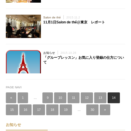
Salon de thé
2015.11.2
11月1日Salon de thé@東京 レポート
お知らせ
2015.10.26
「グループレッスン」お気に入り登録の仕方につい
て
PAGE NAVI
«
1
…
9
10
11
12
13
14
15
16
17
18
19
…
30
»
お知らせ