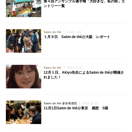
第４回アンサンブル選手権「大好きな、私の街」エ
ントリー一覧
Salon de thé
2016.1.10
１月９日 Salon de thé@大阪 レポート
Salon de thé
2015.12.2
12月１日、Akiyo先生によるSalon de théが開催さ
れました！
Salon de thé 参加者感想
2015.11.10
11月1日Salon de thé@東京 感想 S様