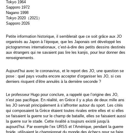
Tokyo 1964
Sapporo 1972
Nagano 1998
Tokyo 2020（2021）
Sapporo 2026
Petite information historique, il semblerait que ce soit grâce aux JO
organisés au Japon à l’époque, que les Japonais ont développé les
pictogrammes internationaux, c’est-à-dire des petits dessins destinés
aux étrangers qui ne savaient pas lire les kanjis, pour leur donner des
renseignements.
Aujourd’hui avec le coronavirus, et le report des JO, une question se
pose : quel pays voudra encore accepter d’organiser les JO, si ces
derniers risquent d’être annulés à la dernière seconde ?
Le professeur Hugo pour conclure, a rappelé que l’origine des JO,
n’est pas pacifique. En réalité, en Grèce il y a plus de deux mille ans
les JO servait principalement à s’affronter autour du sport. Les cités
qui composaient la Grèce étaient toutes rivales entre elles et si elles
se faisaient la guerre sur le champ de bataille, elles se faisaient aussi
la guerre sur le stade. Cette rivalité a toujours existé jusqu’à
aujourd’hui. Par exemple l’ex URSS et l’Amérique, pendant la guerre
froide, utilisaient le championnat du monde des échecs pour se faire