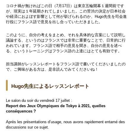
コロナ禍が無ければこの日（7月17日）は東京五輪開幕１週間前です
が、
現実は１年延期されてしまいました。この苦渋の決定が
日本社会
や経済におよぼす影響として何が挙げられるのか、
Hugo先生を司会進
行役にフランス語で意見を出し合っていただきました。
このように、自分の考えをまとめ、それを具体的な言葉にして説明し
議論する、というのはフランスでは非常に重要なことで、日常的に行
われています。
フランス語で相手の意見を聞き、自分の意見を述べ
る、というトレーニングはフランス語の上達にはとても有効です。
担当講師がレッスンレポートをフランス語で書いてくださいましたの
で、ご興味がある方は、是非読んでみてくださいね！
Hugo先生によるレッスンレポート
Le salon du soir du vendredi 17 juillet :
Report des Jeux Olympiques de Tokyo à 2021, quelles
conséquences ?
Après les présentations d’usage, nous avons rapidement entamé des
discussions sur ce sujet.