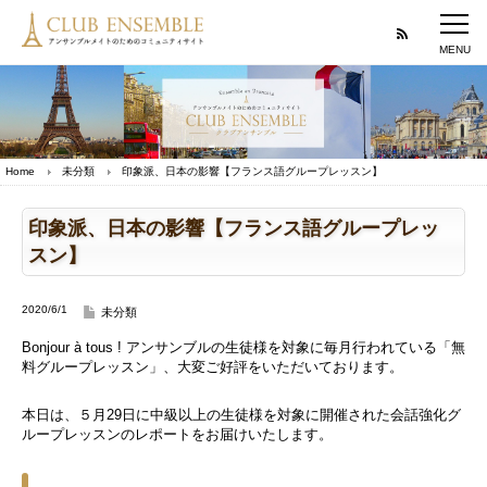
Home
未分類
印象派、日本の影響【フランス語グループレッスン】
印象派、日本の影響【フランス語グループレッ
スン】
2020/6/1
未分類
Bonjour à tous ! アンサンブルの生徒様を対象に毎月行われている「無
料グループレッスン」、大変ご好評をいただいております。
本日は、５月29日に中級以上の生徒様を対象に開催された会話強化グ
ループレッスンのレポートをお届けいたします。