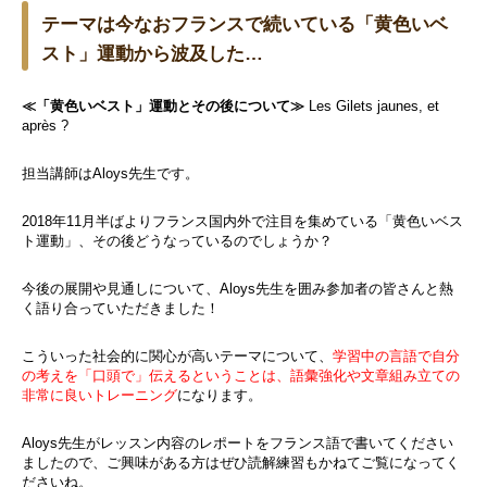
テーマは今なおフランスで続いている「黄色いベ
スト」運動から波及した…
≪「黄色いベスト」運動とその後について≫
Les Gilets jaunes, et
après ?
担当講師はAloys先生です。
2018年11月半ばよりフランス国内外で注目を集めている
「黄色いベス
ト運動」、その後どうなっているのでしょうか？
今後の展開や見通しについて、
Aloys先生を囲み参加者の皆さんと熱
く語り合っていただきました！
こういった社会的に関心が高いテーマについて、
学習中の言語で自分
の考えを「口頭で」伝えるということは、語彙強化や文章組み立ての
非常に良いトレーニング
になります。
Aloys先生がレッスン内容のレポートをフランス語で書いてください
ましたので、ご興味がある方はぜひ読解練習もかねてご覧になってく
ださいね。