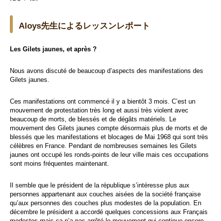
Aloys先生によるレッスンレポート
Les Gilets jaunes, et après ?
Nous avons discuté de beaucoup d’aspects des manifestations des
Gilets jaunes.
Ces manifestations ont commencé il y a bientôt 3 mois. C’est un
mouvement de protestation très long et aussi très violent avec
beaucoup de morts, de blessés et de dégâts matériels. Le
mouvement des Gilets jaunes compte désormais plus de morts et de
blessés que les manifestations et blocages de Mai 1968 qui sont très
célèbres en France. Pendant de nombreuses semaines les Gilets
jaunes ont occupé les ronds-points de leur ville mais ces occupations
sont moins fréquentes maintenant.
Il semble que le président de la république s’intéresse plus aux
personnes appartenant aux couches aisées de la société française
qu’aux personnes des couches plus modestes de la population. En
décembre le président a accordé quelques concessions aux Français
modestes mais ça n’a pas arrêté le mouvement qui continue encore