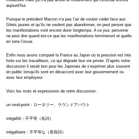
aujourd’hui.
Puisque le président Macron n’a pas l’air de vouloir céder face aux
Gilets jaunes et qu’ils ne veulent pas abandonner, on peut penser que
les manifestations vont encore durer longtemps. A ce jour, personne
ne peut dire quand est-ce que les manifestations termineront et quelle
en sera l’issue.
Enfin nous avons comparé la France au Japon où la pression est très
forte sur les travailleurs, ce qui dégrade leur vie privée. D’après notre
discussion il serait bon pour les Japonais de s’exprimer plus souvent
en public lorsqu’ils sont en désaccord avec leur gouvernement ou
avec leur employeur.
Voici les mots et expressions de notre discussion :
un rond-point：ロータリー、ラウンドアバウト
inégalité：不平等（名詞）
inégalitaire：不平等な（形容詞）