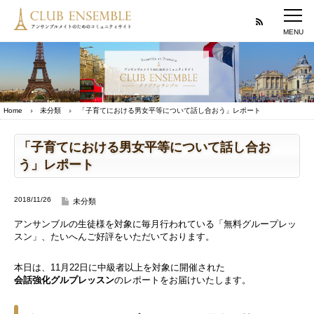
Home
未分類
「子育てにおける男女平等について話し合おう」レポート
「子育てにおける男女平等について話し合お
う」レポート
2018/11/26
未分類
アンサンブルの生徒様を対象に毎月行われている「無料グループレッ
スン」、たいへんご好評をいただいております。
本日は、11月22日に中級者以上を対象に開催された
会話強化グルプレッスン
のレポートをお届けいたします。