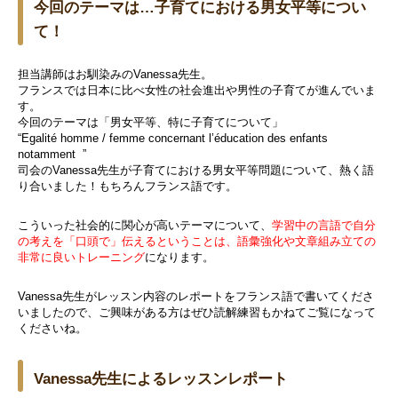
今回のテーマは…子育てにおける男女平等につい
て！
担当講師はお馴染みのVanessa先生。
フランスでは日本に比べ女性の社会進出や男性の子育てが進んでいま
す。
今回のテーマは「男女平等、特に子育てについて」
“
Egalité homme / femme concernant l’éducation des enfants
notamment
”
司会の
Vanessa先生
が子育てにおける男女平等問題について、熱く語
り合いました！もちろんフランス語です。
こういった社会的に関心が高いテーマについて、
学習中の言語で自分
の考えを「口頭で」伝えるということは、語彙強化や文章組み立ての
非常に良いトレーニング
になります。
Vanessa先生がレッスン内容のレポートをフランス語で書いてくださ
いましたので、ご興味がある方はぜひ読解練習もかねてご覧になって
くださいね。
Vanessa先生によるレッスンレポート