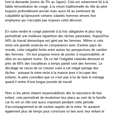
font la demande (moins de 3% au Japon). Cela est notamment lié à la
faible rémunération du congé, à la vision traditionnelle du rôle du père
toujours profondément ancrée mais aussi lié au sentiment de
culpabilité qu’éprouvent certains salariés hommes envers leur
employeur qui n’accepte pas toujours cette décision.
En outre rendre le congé paternité à la fois obligatoire et plus long
permettrait une meilleure répartition des tâches parentales. Aujourd’hui
64% du travail domestique est géré par les femmes. Même si cela
reste une grande avancée en comparaison avec d’autres pays du
monde, cette inégalité limite entre autres les perspectives de carrière
des femmes. On leur propose moins de postes à responsabilité, et
elles en acceptent moins. De ce fait l’inégalité salariale demeure et
près de 80% des travailleurs à temps partiel sont des femmes. Le
décalage ne cesse de se creuser suite à cet inégal partage des
tâches : puisque la mère reste à la maison pour s’occuper des
enfants, le père considère que ce n’est pas à lui de faire le ménage
quand il rentre d’une longue journée de travail.
Hors si les pères étaient responsabilisés dès la naissance de leur
enfant, cela permettrait de revaloriser leur place au sein de la famille
car ils ont un rôle tout aussi important pendant cette période
d’accompagnement et de soutien auprès de la mère. Ils auraient
également plus de temps pour construire un lien avec leur enfant et