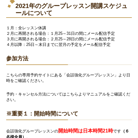
2021年のグループレッスン開講スケジュ
ールについて
１月：全レッスン休講
２月に再開される場合：１月25～31日の間にメール配信予定
３月に再開される場合：２月25～28日の間にメール配信予定
４月以降：25日～末日までに翌月の予定をメール配信予定
参加方法
こちらの専用予約サイト
にある「会話
強化グループレッスン」
より日
時をご確認ください。
予約・キャンセル方法については
こちら
よりマニュアルをご確認くだ
さい。
※重要１：開始時間について
開始時間
は日本時間
21時
会話強化グループレッスンの
です
（６
名様全員）
。