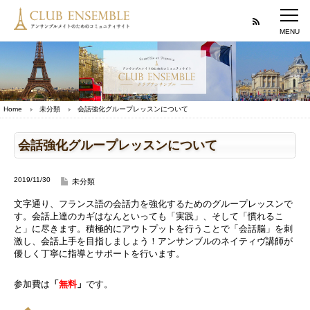
Home
未分類
会話強化グループレッスンについて
会話強化グループレッスンについて
2019/11/30
未分類
文字通り、フランス語の会話力を強化するためのグループレッスンで
す。会話上達のカギはなんといっても「実践」、そして「慣れるこ
と」に尽きます。積極的にアウトプットを行うことで「会話脳」を刺
激し、会話上手を目指しましょう！アンサンブルのネイティヴ講師が
優しく丁寧に指導とサポートを行います。
参加費は
「
無料
」
です。