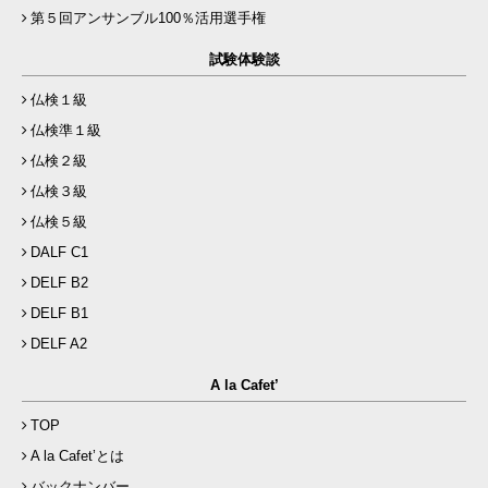
第５回アンサンブル100％活用選手権
試験体験談
仏検１級
仏検準１級
仏検２級
仏検３級
仏検５級
DALF C1
DELF B2
DELF B1
DELF A2
A la Cafet’
TOP
A la Cafet’とは
バックナンバー